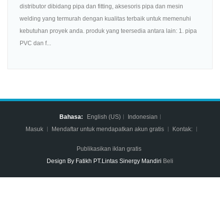
distributor dibidang pipa dan fitting, aksesoris pipa dan mesin
welding yang termurah dengan kualitas terbaik untuk memenuhi
kebutuhan proyek anda. produk yang teersedia antara lain: 1. pipa
PVC dan f...
Bahasa:
English (US)
Indonesian
Masuk
Mendaftar untuk mendapatkan akun gratis
Kontak:
Publikasikan iklan gratis
Design By Fatikh PT.Lintas Sinergy Mandiri
Beli