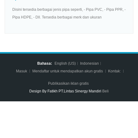
Disini tersedia berbagai jenis pipa seperti, - Pipa PVC, - Pipa PPR, -
Pipa HDPE, - Dll. Tersedia berbagai merk dan ukuran
Bahasa:
English (US)
Indonesian
Masuk
Mendaftar untuk mendapatkan akun gratis
Kontak:
Publikasikan iklan gratis
Design By Fatikh PT.Lintas Sinergy Mandiri
Beli