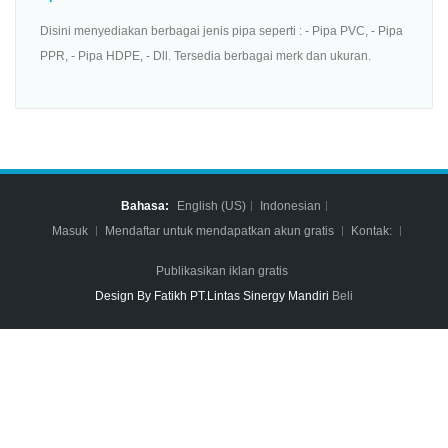
Disini menyediakan berbagai jenis pipa seperti : - Pipa PVC, - Pipa
PPR, - Pipa HDPE, - Dll. Tersedia berbagai merk dan ukuran.
Bahasa:
English (US)
Indonesian
Masuk
Mendaftar untuk mendapatkan akun gratis
Kontak:
Publikasikan iklan gratis
Design By Fatikh PT.Lintas Sinergy Mandiri
Beli