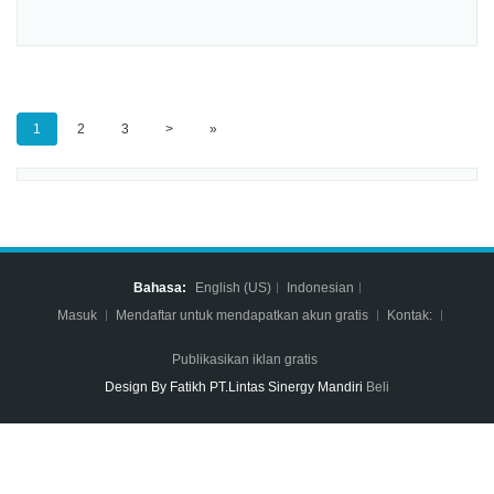
1
2
3
>
»
Bahasa:
English (US)
Indonesian
Masuk
Mendaftar untuk mendapatkan akun gratis
Kontak:
Publikasikan iklan gratis
Design By Fatikh PT.Lintas Sinergy Mandiri
Beli