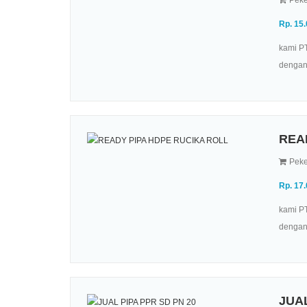
Rp. 15
kami PT
dengan 
REA
Peke
Rp. 17
kami PT
dengan 
JUAL