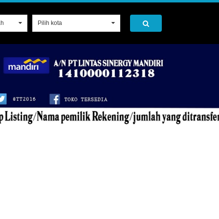
ah
0
Pilih kota
0