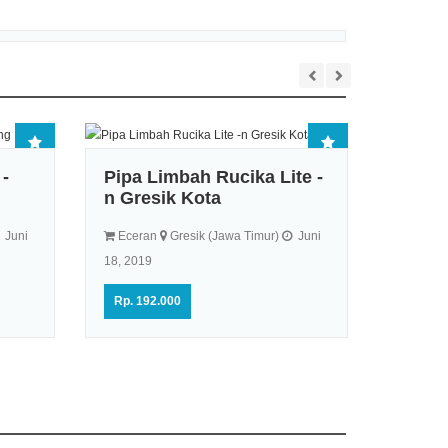
-
Pipa Limbah Rucika Lite -
n Gresik Kota
Distr
Pema
Juni
Eceran
Gresik (Jawa Timur)
Juni
Solok
18, 2019
Ecera
Rp. 192.000
Agustus 
Rp. 19