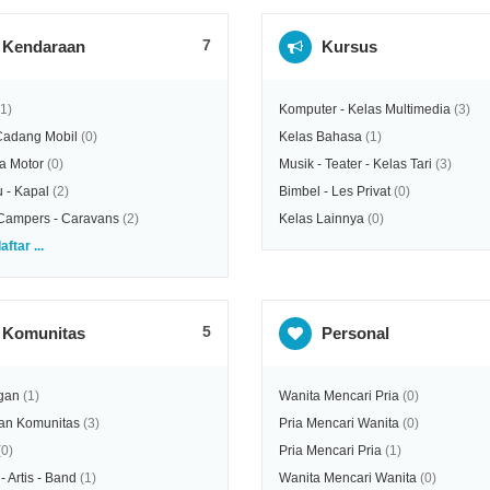
7
Kendaraan
Kursus
(1)
Komputer - Kelas Multimedia
(3)
Cadang Mobil
(0)
Kelas Bahasa
(1)
a Motor
(0)
Musik - Teater - Kelas Tari
(3)
 - Kapal
(2)
Bimbel - Les Privat
(0)
Campers - Caravans
(2)
Kelas Lainnya
(0)
aftar ...
5
Komunitas
Personal
gan
(1)
Wanita Mencari Pria
(0)
an Komunitas
(3)
Pria Mencari Wanita
(0)
(0)
Pria Mencari Pria
(1)
- Artis - Band
(1)
Wanita Mencari Wanita
(0)