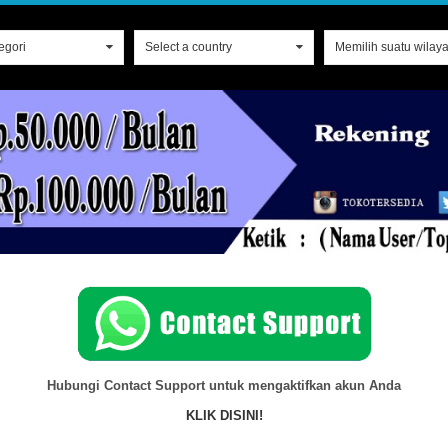
tegori
0
Select a country
0
Memilih suatu wilay
Hubungi Contact Support untuk mengaktifkan akun Anda
KLIK DISINI!