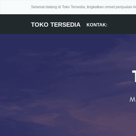
Selamat datang di Toko Tersedia, tingkatkan omset penjualan 
TOKO TERSEDIA
KONTAK: