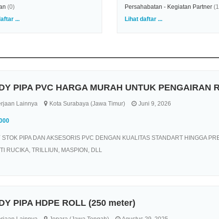
an
(0)
Persahabatan - Kegiatan Partner
(1
aftar ...
Lihat daftar ...
DY PIPA PVC HARGA MURAH UNTUK PENGAIRAN 
rjaan Lainnya
Kota Surabaya (Jawa Timur)
Juni 9, 2026
.000
 STOK PIPA DAN AKSESORIS PVC DENGAN KUALITAS STANDART HINGGA P
I RUCIKA, TRILLIUN, MASPION, DLL
Y PIPA HDPE ROLL (250 meter)
rjaan Lainnya
Jepara (Jawa Tengah)
Agustus 29, 2025