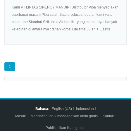
Kami PT LINTAS SINERGY MANDIRI Distributor Pipa menyediakan
baerbagai macam PIpa salah Satu product unggulan kami yaitu
pipa hdpe Standart SNI untuk Air bersih . yang mempunyai banyak
kelebihan di antara nya : tahan korosi Life time 50 Th + Elastis T...
1
Bahasa:
English (US)
Indonesian
Masuk
Mendaftar untuk mendapatkan akun gratis
Kontak:
Publikasikan iklan gratis