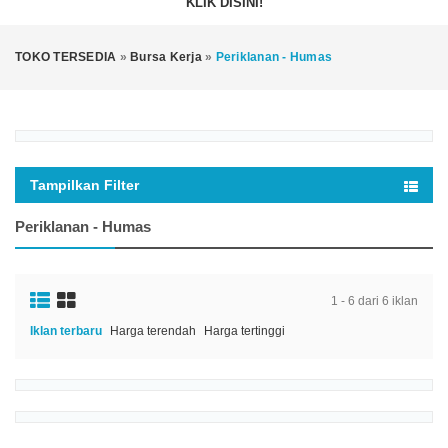
KLIK DISINI!
TOKO TERSEDIA
»
Bursa Kerja
»
Periklanan - Humas
Tampilkan Filter
Periklanan - Humas
1 - 6 dari 6 iklan
Iklan terbaru
Harga terendah
Harga tertinggi