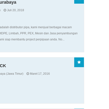
Surabaya
)
Juli 20, 2018
lah distributor pipa, kami menjual berbagai macam
E, MDPE, Limbah, PPR, PEX, Mesin dan Jasa penyambungan
ami siap membantu project perpipaan anda. No...
ACK
aya (Jawa Timur)
Maret 17, 2016