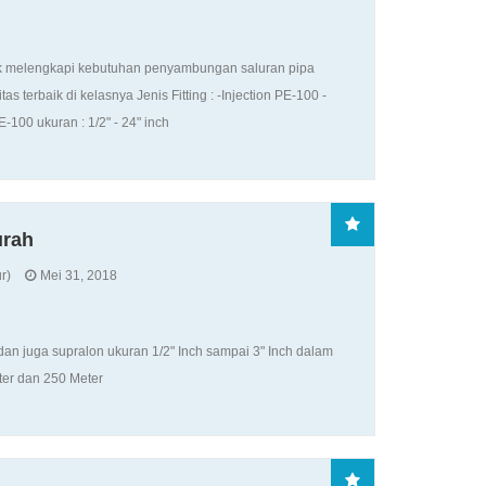
uk melengkapi kebutuhan penyambungan saluran pipa
 terbaik di kelasnya Jenis Fitting : -Injection PE-100 -
100 ukuran : 1/2" - 24" inch
urah
r)
Mei 31, 2018
an juga supralon ukuran 1/2" Inch sampai 3" Inch dalam
ter dan 250 Meter