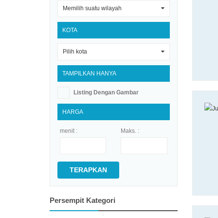
Memilih suatu wilayah
0
KOTA
Pilih kota
0
TAMPILKAN HANYA
Listing Dengan Gambar
HARGA
menit :
Maks. :
TERAPKAN
Persempit Kategori