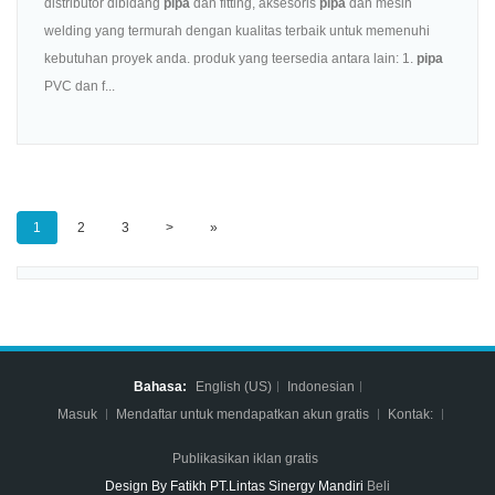
distributor dibidang
pipa
dan fitting, aksesoris
pipa
dan mesin
welding yang termurah dengan kualitas terbaik untuk memenuhi
kebutuhan proyek anda. produk yang teersedia antara lain: 1.
pipa
PVC dan f...
1
2
3
>
»
Bahasa:
English (US)
Indonesian
Masuk
Mendaftar untuk mendapatkan akun gratis
Kontak:
Publikasikan iklan gratis
Design By Fatikh PT.Lintas Sinergy Mandiri
Beli