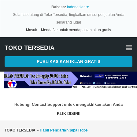
Bahasa:
Indonesian
Selamat datang di Toko Tersedia, tingkatkan omset penjualan Anda
sekarang juga!
Masuk
Mendaftar untuk mendapatkan akun gratis
TOKO TERSEDIA
PUBLIKASIKAN IKLAN GRATIS
Hubungi Contact Support untuk mengaktifkan akun Anda
KLIK DISINI!
TOKO TERSEDIA
»
Hasil Pencarian:pipa Hdpe